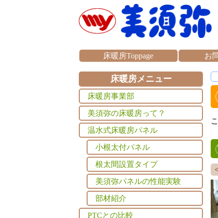
床暖房Toppage
お
床暖房メニュー
床暖房事業部
美須弥の床暖房って？
温水式床暖房パネル
小根太付パネル
根太間設置タイプ
美須弥パネルの性能実験
部材紹介
PTCとの比較