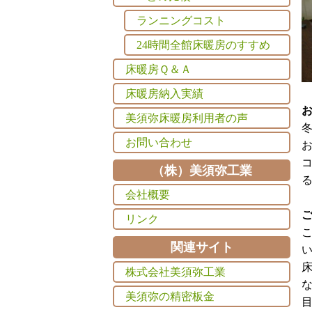
ランニングコスト
24時間全館床暖房のすすめ
床暖房Ｑ＆Ａ
床暖房納入実績
美須弥床暖房利用者の声
お問い合わせ
（株）美須弥工業
会社概要
リンク
関連サイト
株式会社美須弥工業
美須弥の精密板金