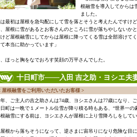
根融雪を導入してからは
ました。
実は最初は屋根を急勾配にして雪を落とそうと考えたんですけ
ら、屋根に雪があるとお客さんのところに雪が落ちやしないか
だけど屋根融雪にしてからは屋根に降ってくる雪は全部溶けて
って本当に助かっています」
と、ほっと胸をなでおろす笑顔の万平さんでした。
十日町市───入田 吉之助・ヨシエ夫
< 屋根融雪をご利用いただいたお客様 >
今年、ご主人の吉之助さんは74歳、ヨシエさんは77歳になり、
十日町は一晩で１メートル位雪が降り積る時もある、“世界一の
屋根融雪にする前は、ヨシエさんが屋根に上り雪降ろしをして
「屋根から落ちそうになって、逆さまに宙吊りになり危険な目