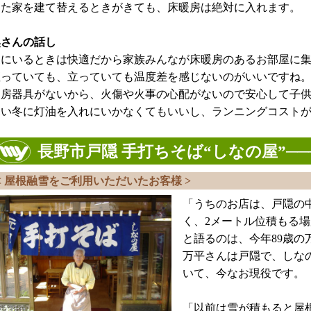
また家を建て替えるときがきても、床暖房は絶対に入れます。
奥さんの話し
家にいるときは快適だから家族みんなが床暖房のあるお部屋に
座っていても、立っていても温度差を感じないのがいいですね
暖房器具がないから、火傷や火事の心配がないので安心して子
寒い冬に灯油を入れにいかなくてもいいし、ランニングコスト
長野市戸隠 手打ちそば“しなの屋”──
< 屋根融雪をご利用いただいたお客様 >
「うちのお店は、戸隠の
く、2メートル位積もる
と語るのは、今年89歳の
万平さんは戸隠で、しな
いて、今なお現役です。
「以前は雪が積もると屋