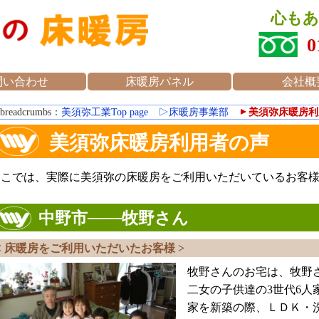
心も
0
問い合わせ
床暖房パネル
会社概
breadcrumbs：
美須弥工業Top page
床暖房事業部
美須弥床暖房利
△
▲
美須弥床暖房利用者の声
ここでは、実際に美須弥の床暖房をご利用いただいているお客
中野市───牧野さん
< 床暖房をご利用いただいたお客様 >
牧野さんのお宅は、牧野
二女の子供達の3世代6人
家を新築の際、ＬＤＫ・