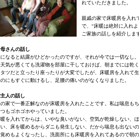
れていただきました。
親戚の家で床暖房を入れ
で、“床暖は絶対に入れよ
ご家族の話しを紹介しま
お母さんの話し
冬になると結露がひどかったのですが、それが今では一切なし
お天気が悪くても洗濯物を部屋に干しておけば、朝までには乾
コタツだと立ったり座ったりが大変でしたが、床暖房を入れて
るのにもすぐに動けるし、足腰の痛いのがなくなりました。
ご主人の話し
この家で一番正解なのが床暖房を入れたことです。私は喘息も
いつもゴホゴホやっていました。
床暖を入れてからは、いやな臭いがない、空気が乾燥しない、
ない、床を暖めるからダニも発生しない、だから喘息も出ない
目覚めもよくなったし、洗面所にも床暖房を入れてあるので朝